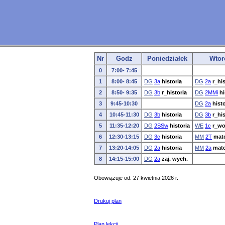
Nr
Godz
Poniedziałek
Wtor
0
7:00- 7:45
1
8:00- 8:45
DG
3a
historia
DG
2a
r_his
2
8:50- 9:35
DG
3b
r_historia
DG
2MMi
hi
3
9:45-10:30
DG
2a
histo
4
10:45-11:30
DG
3b
historia
DG
3b
r_his
5
11:35-12:20
DG
2SSw
historia
WE
1c
r_w
6
12:30-13:15
DG
3c
historia
MM
2T
mat
7
13:20-14:05
DG
2a
historia
MM
2a
mat
8
14:15-15:00
DG
2a
zaj. wych.
Obowiązuje od: 27 kwietnia 2026 r.
Drukuj plan
Plan lekcji