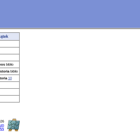
iątek
wos
biblio
storia
biblio
toria
10
026
vum
AN