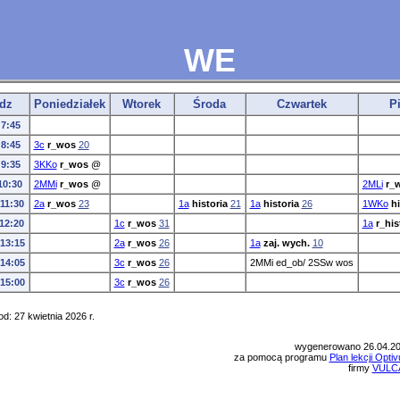
WE
dz
Poniedziałek
Wtorek
Środa
Czwartek
P
 7:45
 8:45
3c
r_wos
20
 9:35
3KKo
r_wos
@
10:30
2MMi
r_wos
@
2MLi
r_
-11:30
2a
r_wos
23
1a
historia
21
1a
historia
26
1WKo
hi
-12:20
1c
r_wos
31
1a
r_his
-13:15
2a
r_wos
26
1a
zaj. wych.
10
-14:05
3c
r_wos
26
2MMi ed_ob/ 2SSw wos
-15:00
3c
r_wos
26
d: 27 kwietnia 2026 r.
wygenerowano 26.04.2
za pomocą programu
Plan lekcji Opti
firmy
VULC