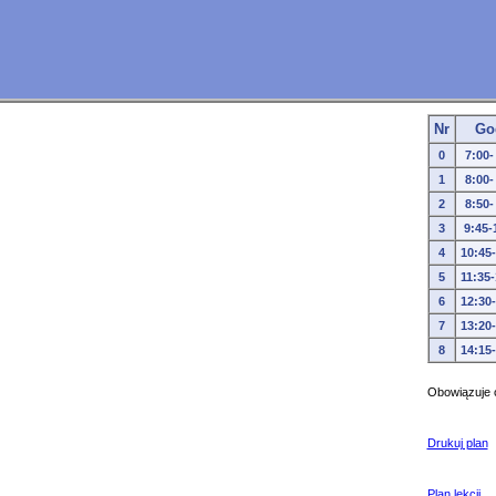
Nr
Go
0
7:00-
1
8:00-
2
8:50-
3
9:45-
4
10:45
5
11:35
6
12:30
7
13:20
8
14:15
Obowiązuje o
Drukuj plan
Plan lekcji