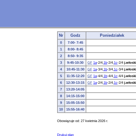
Nr
Godz
Poniedziałek
0
7:00- 7:45
1
8:00- 8:45
2
8:50- 9:35
3
9:45-10:30
GF
1a
-2/4,
1b
-2/4,
1c
-2/4
j.włosk
4
10:45-11:30
GF
1a
-3/4,
1b
-3/4,
1c
-3/4
j.włosk
5
11:35-12:20
GF
1a
-4/4,
1b
-4/4,
1c
-4/4
j.włosk
6
12:30-13:15
GF
1a
-2/4,
1b
-2/4,
1c
-2/4
j.włosk
7
13:20-14:05
8
14:15-15:00
9
15:05-15:50
10
15:55-16:40
Obowiązuje od: 27 kwietnia 2026 r.
Drukuj plan