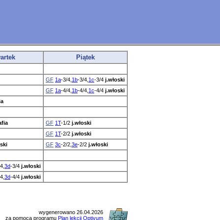
artek
Piątek
GF
1a
-3/4,
1b
-3/4,
1c
-3/4
j.włoski
GF
1a
-4/4,
1b
-4/4,
1c
-4/4
j.włoski
ia
fia
GF
1T
-1/2
j.włoski
GF
1T
-2/2
j.włoski
ski
GF
3c
-2/2,
3e
-2/2
j.włoski
/4,
3d
-3/4
j.włoski
/4,
3d
-4/4
j.włoski
wygenerowano 26.04.2026
za pomocą programu
Plan lekcji Optivum