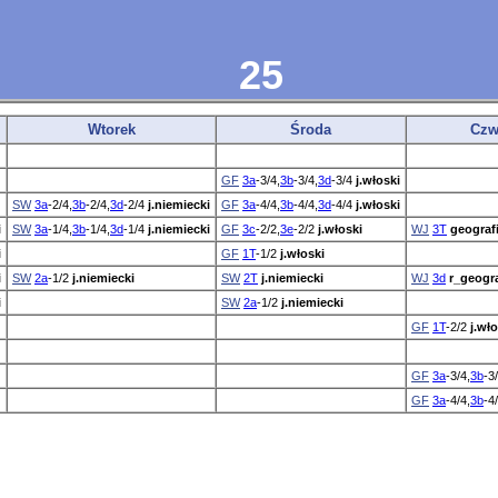
25
Wtorek
Środa
Czw
GF
3a
-3/4,
3b
-3/4,
3d
-3/4
j.włoski
SW
3a
-2/4,
3b
-2/4,
3d
-2/4
j.niemiecki
GF
3a
-4/4,
3b
-4/4,
3d
-4/4
j.włoski
i
SW
3a
-1/4,
3b
-1/4,
3d
-1/4
j.niemiecki
GF
3c
-2/2,
3e
-2/2
j.włoski
WJ
3T
geograf
i
GF
1T
-1/2
j.włoski
i
SW
2a
-1/2
j.niemiecki
SW
2T
j.niemiecki
WJ
3d
r_geogra
i
SW
2a
-1/2
j.niemiecki
GF
1T
-2/2
j.wło
GF
3a
-3/4,
3b
-3
GF
3a
-4/4,
3b
-4