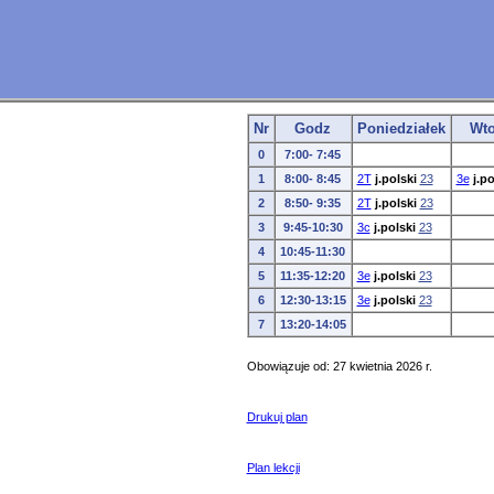
Nr
Godz
Poniedziałek
Wto
0
7:00- 7:45
1
8:00- 8:45
2T
j.polski
23
3e
j.po
2
8:50- 9:35
2T
j.polski
23
3
9:45-10:30
3c
j.polski
23
4
10:45-11:30
5
11:35-12:20
3e
j.polski
23
6
12:30-13:15
3e
j.polski
23
7
13:20-14:05
Obowiązuje od: 27 kwietnia 2026 r.
Drukuj plan
Plan lekcji