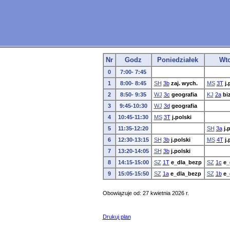
Nr
Godz
Poniedziałek
Wt
0
7:00- 7:45
1
8:00- 8:45
SH
3b
zaj. wych.
MS
3T
j.
2
8:50- 9:35
WJ
3c
geografia
KJ
2a
biz
3
9:45-10:30
WJ
3d
geografia
4
10:45-11:30
MS
3T
j.polski
5
11:35-12:20
SH
3a
j.
6
12:30-13:15
SH
3b
j.polski
MS
4T
j.
7
13:20-14:05
SH
3b
j.polski
8
14:15-15:00
SZ
1T
e_dla_bezp
SZ
1c
e_
9
15:05-15:50
SZ
1a
e_dla_bezp
SZ
1b
e_
Obowiązuje od: 27 kwietnia 2026 r.
Drukuj plan