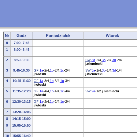
Nr
Godz
Poniedziałek
Wtorek
0
7:00- 7:45
1
8:00- 8:45
2
8:50- 9:35
SW
3a
-2/4,
3b
-2/4,
3d
-2/4
j.niemiecki
3
9:45-10:30
GF
1a
-2/4,
1b
-2/4,
1c
-2/4
SW
3a
-1/4,
3b
-1/4,
3d
-1/4
j.włoski
j.niemiecki
4
10:45-11:30
GF
1a
-3/4,
1b
-3/4,
1c
-3/4
j.włoski
5
11:35-12:20
GF
1a
-4/4,
1b
-4/4,
1c
-4/4
SW
2a
-1/2
j.niemiecki
j.włoski
6
12:30-13:15
GF
1a
-2/4,
1b
-2/4,
1c
-2/4
j.włoski
7
13:20-14:05
8
14:15-15:00
9
15:05-15:50
10
15:55-16:40