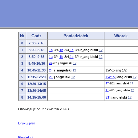
Nr
Godz
Poniedziałek
Wtorek
0
7:00- 7:45
1
8:00- 8:45
1a
-3/4,
1b
-3/4,
1c
-3/4
r_angielski
12
2
8:50- 9:35
1a
-3/4,
1b
-3/4,
1c
-3/4
r_angielski
12
3
9:45-10:30
2a
-2/2
j.angielski
12
4
10:45-11:30
2T
r_angielski
12
1WKo ang 1/2
5
11:35-12:20
2T
j.angielski
12
1WKo
j.angielski
12
6
12:30-13:15
1T
-2/2
j.angielski
12
7
13:20-14:05
1T
-2/2
r_angielski
12
8
14:15-15:00
2T
j.angielski
12
Obowiązuje od: 27 kwietnia 2026 r.
Drukuj plan
Plan lekcji