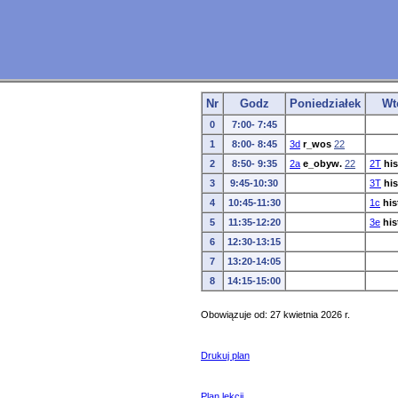
Nr
Godz
Poniedziałek
Wt
0
7:00- 7:45
1
8:00- 8:45
3d
r_wos
22
2
8:50- 9:35
2a
e_obyw.
22
2T
his
3
9:45-10:30
3T
his
4
10:45-11:30
1c
his
5
11:35-12:20
3e
his
6
12:30-13:15
7
13:20-14:05
8
14:15-15:00
Obowiązuje od: 27 kwietnia 2026 r.
Drukuj plan
Plan lekcji