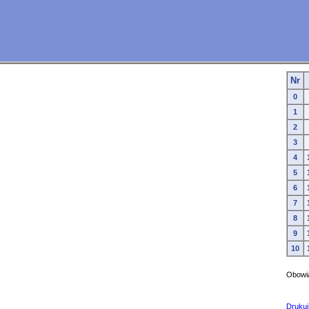
Nr
0
1
2
3
4
5
6
7
8
9
10
Obowią
Drukuj