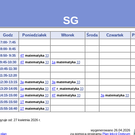
SG
Godz
Poniedziałek
Wtorek
Środa
Czwartek
P
7:00- 7:45
8:00- 8:45
8:50- 9:35
4T
matematyka
33
9:45-10:30
4T
matematyka
33
1a
matematyka
33
10:45-11:30
11:35-12:20
12:30-13:15
3a
matematyka
33
3a
matematyka
33
13:20-14:05
1a
matematyka
33
4T
r_matematyka
33
14:15-15:00
1a
matematyka
33
4T
matematyka
33
3a
matematyka
33
15:05-15:50
1T
matematyka
33
15:55-16:40
1T
matematyka
33
zuje od: 27 kwietnia 2026 r.
wygenerowano 26.04.2026
 plan
za pomocą programu
Plan lekcji Optivum